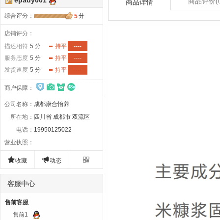
epady001
商品评价
(
商品详情
综合评分
：
分
5
店铺评分：
描述相符
5 分
持平
----
服务态度
5 分
持平
----
发货速度
5 分
持平
----
商户保障
：
公司名称
：
成都康合怡养
所在地
：
四川省 成都市 双流区
电话
：
19950125022
营业执照
：



收藏
动态
客服中心
售前客服
售前1