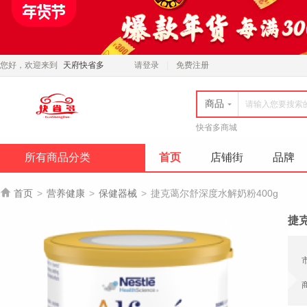
您好，欢迎来到
天府快省多
请登录
免费注册
商品
快省多商城
所有商品分类
首页
店铺街
品牌

首页
>
营养健康
>
保健器械
>
捷克蔼尔舒深度水解奶粉400g
捷