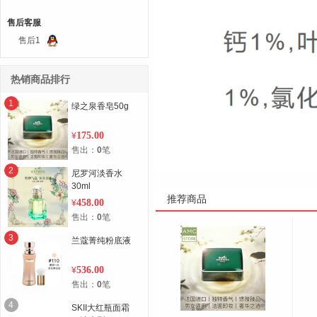
售后客服
售后1
热销商品排行
1
绿之泉香皂50g
175.00
¥
售出：
0
笔
2
尼罗河淡香水
30ml
推荐商品
458.00
¥
售出：
0
笔
3
兰蔻菁纯粉底液
536.00
¥
售出：
0
笔
4
SKII大红瓶面霜