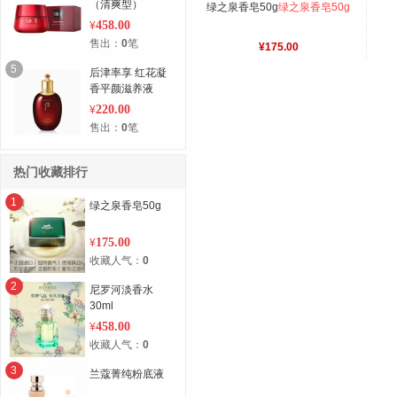
（清爽型）
绿之泉香皂50g
绿之泉香皂50g
458.00
¥
售出：
0
笔
¥175.00
5
后津率享 红花凝
香平颜滋养液
220.00
¥
售出：
0
笔
热门收藏排行
1
绿之泉香皂50g
175.00
¥
收藏人气：
0
2
尼罗河淡香水
30ml
458.00
¥
收藏人气：
0
3
兰蔻菁纯粉底液